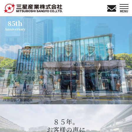
MENU
85th
Anniversary
JR原宿駅・新築防水
８５年。
お客様の声に