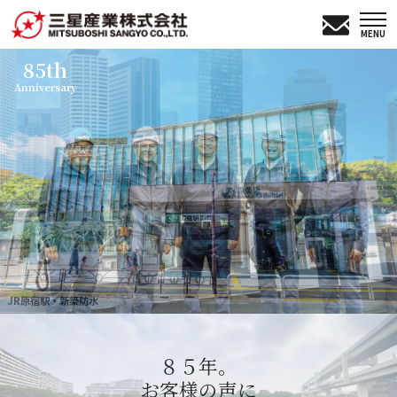
MENU
85th
Anniversary
JR原宿駅・新築防水
８５年。
お客様の声に