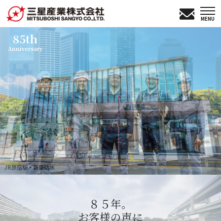
MENU
85th
Anniversary
JR原宿駅・新築防水
８５年。
お客様の声に